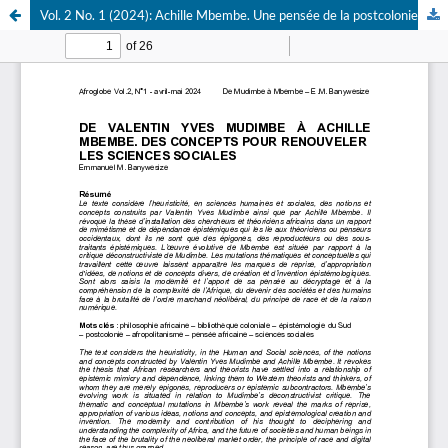
Vol. 2 No. 1 (2024): Achille Mbembe. Une pensée de la postcolonie sous la direction de Delphine Abadie & Ulrich Metende