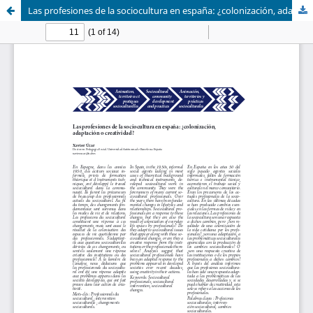
Las profesiones de la sociocultura en españa: ¿colonización, adaptación o creatividad?