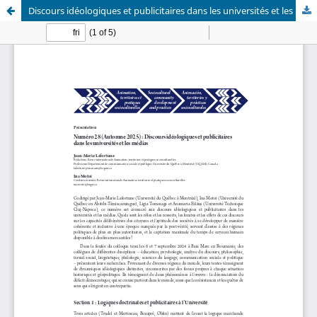
Discours idéologiques et publicitaires dans les universités et les médias