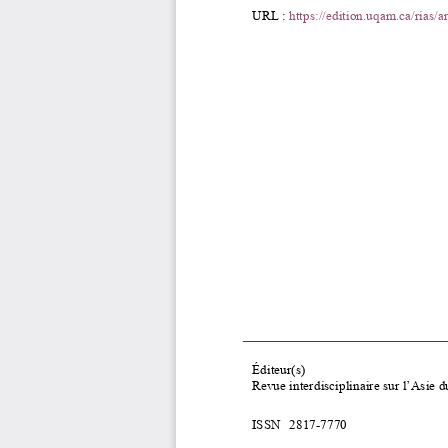
URL
:
https://edition.uqam.ca/rias/
É
diteur(s)
Revue interdisciplinaire sur l’Asie 
ISSN
2817
-
7770