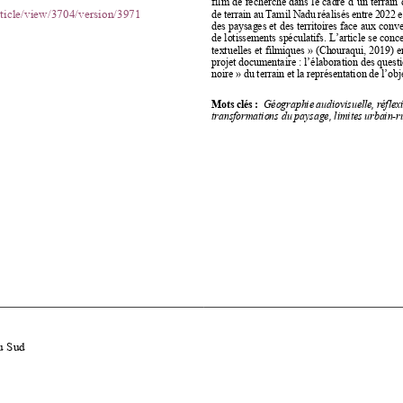
film de recherche dans le cadre d’un terrain 
article/view/3704/version/3971
de terrain au Tamil Nadu réalisés entre 2022 e
des paysages et des territoires face aux conve
de lotissements spéculatifs. Lʼarticle se conce
textuelles et filmiques » (Chouraqui, 2019) e
projet documentaire : lʼélaboration des questi
noire » du terrain et la représentation de lʼob
j
Mots clés :
Géographie audiovisuelle, réflexiv
transformations du paysage, limites urbain
-
r
du Sud