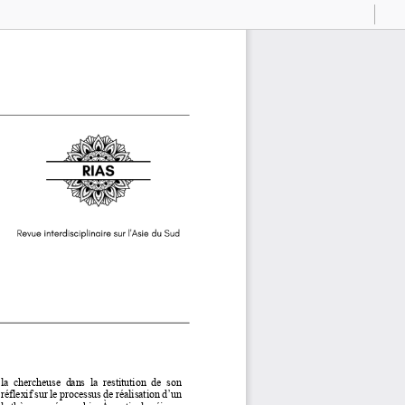
Current
Presentation
Open
Print
Download
To
View
Mode
 la  chercheuse  dans  la  restitution  de  son 
 réflexif sur le processus de réalisation d’un 