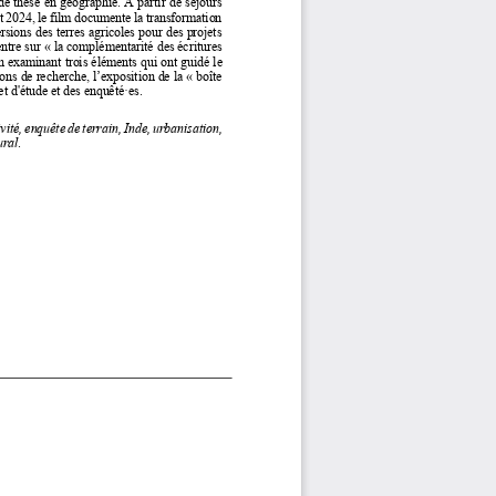
de thèse en géographie. À parti
r de séjours 
t 2024, le film documente la transformation 
rsions des terres agricoles pour des projets 
ntre sur « la c
omplémentarité des écritures 
n examinant trois éléments qui ont guidé le 
ons de recherche, lʼexposition de la « boîte 
et d'étude et des enquêté·es.
ité, enquête de terrain, Inde, urbanisation, 
ural
.