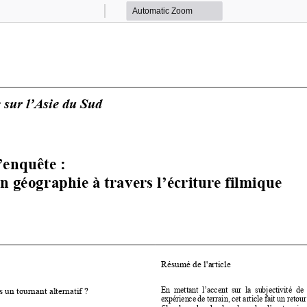
Zoom
Zoom
Out
In
e sur l’Asie du Sud
enquête : 
n géographie à travers l’écriture filmique
R
é
sum
é
de l'article 
En  mettant  lʼaccent  sur  la  subjectivité  de 
 un tournant alternatif ? 
expérience de terrain, cet article fait un retour