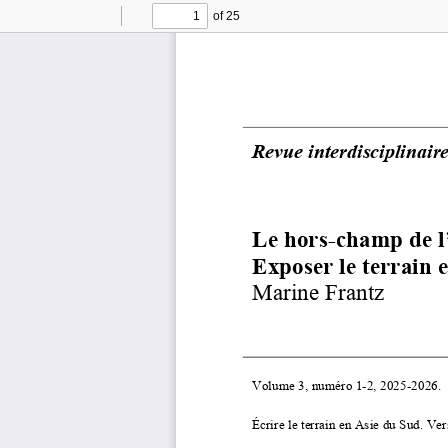
of 25
Toggle
Find
Previous
Next
Sidebar
Revue interdisciplinair
Le hors
-
champ de l’
Exposer le terrain e
Marine
Frantz
Volume 
3
, 
numéro
1
-
2
, 
2025
-
20
2
6
. 
Écrire le terrain en Asie du Sud. Vers