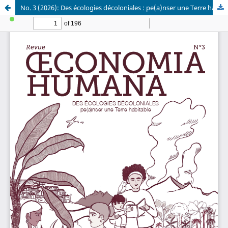
No. 3 (2026): Des écologies décoloniales : pe(a)nser une Terre habitable