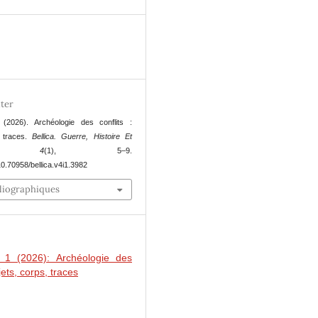
6
ter
 (2026). Archéologie des conflits :
, traces.
Bellica. Guerre, Histoire Et
,
4
(1), 5–9.
/10.70958/bellica.v4i1.3982
bliographiques
 1 (2026): Archéologie des
bjets, corps, traces