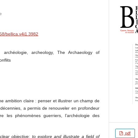
e
58/bellica.v4i1.3982
, archéologie, archeology, The Archaeology of
nflits
 ambition claire : penser et illustrer un champ de
s décennies, a permis de renouveler en profondeur
e les phénomènes guerriers, l’archéologie des
pdf
lear objective: to explore and illustrate a field of