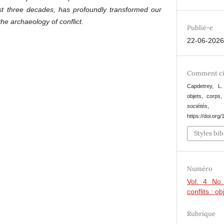
st three decades, has profoundly transformed our
e archaeology of conflict.
Publié-e
22-06-202
Comment ci
Capdetrey, L.
objets, corps
sociétés
https://doi.org
Styles bi
Numéro
Vol. 4 No.
conflits : o
Rubrique