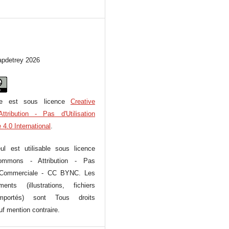
apdetrey 2026
re est sous licence
Creative
ribution - Pas d'Utilisation
4.0 International
.
ul est utilisable sous licence
ommons - Attribution - Pas
on Commerciale - CC BYNC. Les
ents (illustrations, fichiers
importés) sont
Tous droits
uf mention contraire.