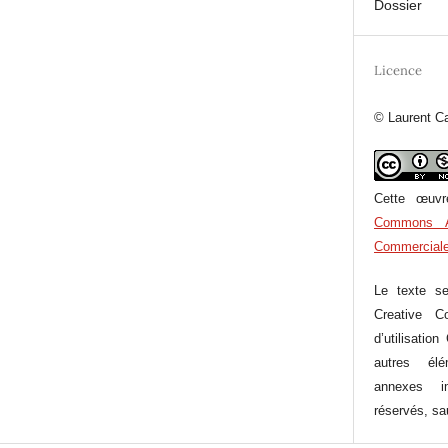
Dossier
Licence
© Laurent C
Cette œuv
Commons Att
Commerciale 
Le texte se
Creative C
d’utilisati
autres élém
annexes 
réservés
, sa