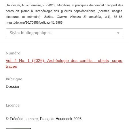
Houdecek, F., & Lemaire, F. (2026). Munitions et pratiques du combat : l’apport des
balles en plomb à l’archéologie des guerres napoléoniennes (normes, usages,
blessures et mémoire).
Bellica. Guerre, Histoire Et sociétés
,
4
(1), 65–88.
https://doi.org/10.70958/bellica.v4i1.3985
Styles bibliographiques
Numéro
Vol. 4 No. 1 (2026): Archéologie des conflits : objets, corps,
traces
Rubrique
Dossier
Licence
© Frédéric Lemaire, François Houdecek 2026