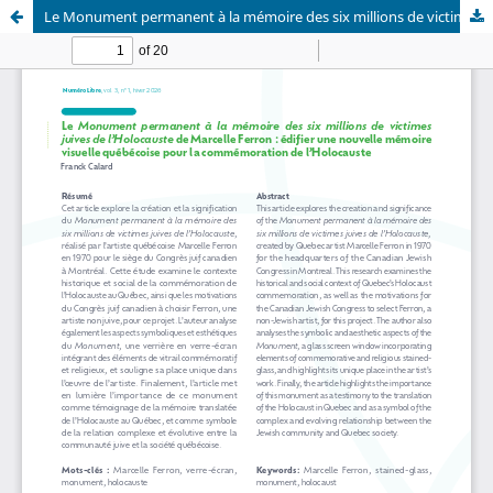
Le Monument permanent à la mémoire des six millions de victimes juives de l’Holocauste de Marcelle Ferron : édifier une nouvelle mémoire visuelle québécoise pour la commémoration de l’Holocauste