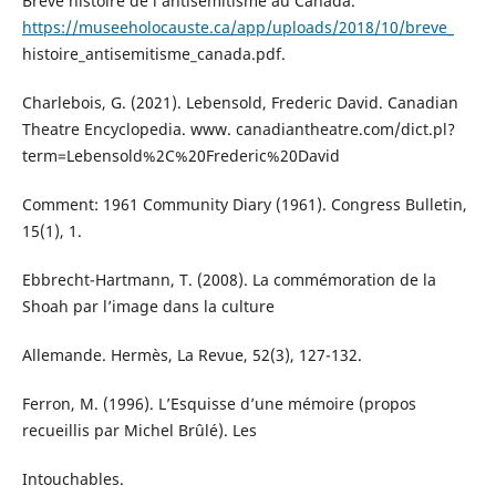
Brève histoire de l’antisémitisme au Canada.
https://museeholocauste.ca/app/uploads/2018/10/breve_
histoire_antisemitisme_canada.pdf.
Charlebois, G. (2021). Lebensold, Frederic David. Canadian
Theatre Encyclopedia. www. canadiantheatre.com/dict.pl?
term=Lebensold%2C%20Frederic%20David
Comment: 1961 Community Diary (1961). Congress Bulletin,
15(1), 1.
Ebbrecht-Hartmann, T. (2008). La commémoration de la
Shoah par l’image dans la culture
Allemande. Hermès, La Revue, 52(3), 127-132.
Ferron, M. (1996). L’Esquisse d’une mémoire (propos
recueillis par Michel Brûlé). Les
Intouchables.