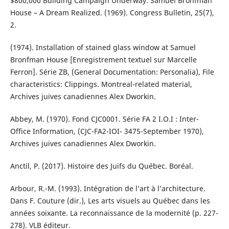
$800,000 Building Campaign Underway. Samuel Bronfman
House – A Dream Realized. (1969). Congress Bulletin, 25(7),
2.
(1974). Installation of stained glass window at Samuel
Bronfman House [Enregistrement textuel sur Marcelle
Ferron]. Série ZB, (General Documentation: Personalia), File
characteristics: Clippings. Montreal-related material,
Archives juives canadiennes Alex Dworkin.
Abbey, M. (1970). Fond CJC0001. Série FA 2 I.O.I : Inter-
Office Information, (CJC-FA2-IOI- 3475-September 1970),
Archives juives canadiennes Alex Dworkin.
Anctil, P. (2017). Histoire des Juifs du Québec. Boréal.
Arbour, R.-M. (1993). Intégration de l’art à l’architecture.
Dans F. Couture (dir.), Les arts visuels au Québec dans les
années soixante. La reconnaissance de la modernité (p. 227-
278). VLB éditeur.