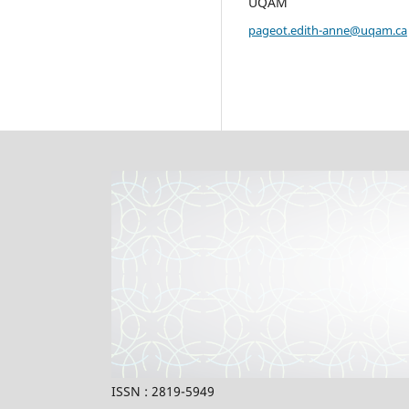
UQAM
pageot.edith-anne@uqam.ca
ISSN : 2819-5949