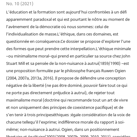
No. 10 (2021)
L’éducation et la formation sont aujourd’hui confrontées à un défi
apparemment paradoxal et qui est pourtant le nôtre au moment de
l’avènement de la démocratie où nous sommes: celui de
l’individualisation de masse.L’éthique, dans ces domaines, est
questionnée en conséquence.Ce dossier se propose d’explorer l’une
des formes que peut prendre cette interpellation.L’éthique minimale
–ou minimalisme moral–qui prend en particulier sa source chez John
Stuart Mill et sa pensée de la non-nuisance à autrui(1859/1990) –est
une proposition formulée par le philosophe français Ruwen Ogien
(2004, 2007a, 2013a, 2016). Il propose de défendre une conception
négative de la liberté (ne pas être dominé, pouvoir faire tout ce qui
ne porte pas directement préjudice à autrui), de rejeter tout
maximalisme moral (doctrine qui recommande tout un art de vivre
et non uniquement des principes de coexistence pacifique) et de
s’en tenir à trois principeséthiques :égale considération de la voix de
chacune tellequ’il l’exprime; indifférence morale du rapport à soi-
même; non-nuisance à autrui. Ogien, dans un positionnement
libertaire et égalitaire(2003/2008, 2007b, 2009, 2010, 2011), considère