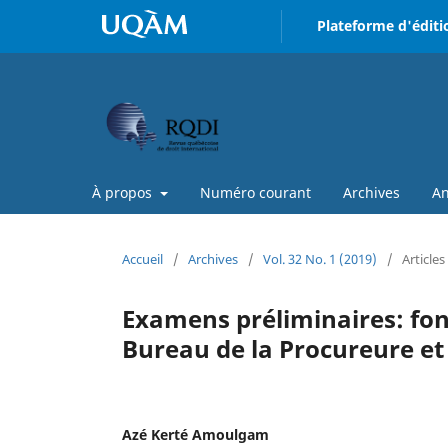
Plateforme d'éditi
À propos
Numéro courant
Archives
An
Accueil
/
Archives
/
Vol. 32 No. 1 (2019)
/
Articles
Examens préliminaires: fon
Bureau de la Procureure et
Azé Kerté Amoulgam