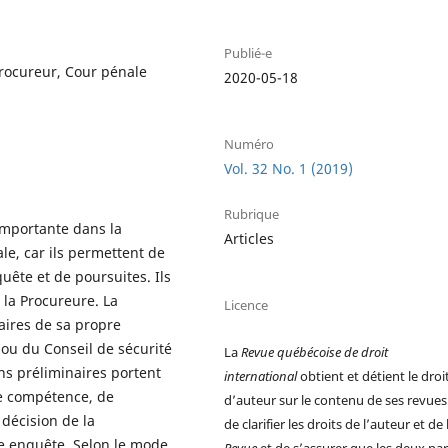
Publié-e
rocureur, Cour pénale
2020-05-18
Numéro
Vol. 32 No. 1 (2019)
Rubrique
importante dans la
Articles
le, car ils permettent de
quête et de poursuites. Ils
 la Procureure. La
Licence
ires de sa propre
e ou du Conseil de sécurité
La
Revue québécoise de droit
ns préliminaires portent
international
obtient et détient le droi
de compétence, de
d’auteur sur le contenu de ses revues.
 décision de la
de clarifier les droits de l’auteur et de 
ne enquête. Selon le mode