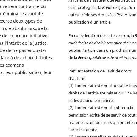
Revue
et de s’assurer que les deux par
eure sera contrainte ou
sont protégées, la
Revue
exige qu’un
réliminaire avant de
auteur cède ses droits à la
Revue
avant
exerce deux types de
publication d’un article.
ntrôle absolu lorsque la
de sa propre initiative
En considération de cette cession, la
R
 l’intérêt de la justice,
québécoise de droit international
s’eng
ide de ne pas enquêter
publier l'article dans un prochain nu
face à des choix difficiles
de la
Revue québécoise de droit interna
 les examens
Par l'acceptation de l'avis de droits
, leur publicisation, leur
d'auteur,
(1) l'auteur atteste qu'il possède tous
droits de l'article soumis et qu'il ne le
cédés d'aucune manière;
(2) l'auteur atteste qu'il a obtenu la
permission écrite de se servir de tout
matériel ayant de droits qui ont été in
l'article soumis;