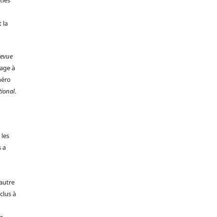
ties
 la
evue
age à
méro
tional
.
 les
s a
 autre
clus à