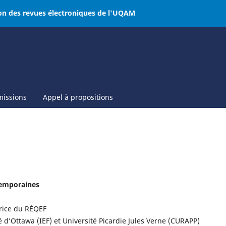
on des revues électroniques de l'UQAM
issions
Appel à propositions
temporaines
rice du RÉQEF
 d’Ottawa (IEF) et Université Picardie Jules Verne (CURAPP)