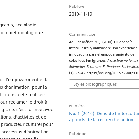
Publié-e
2010-11-19
rants, sociologie
vation méthodologique,
Comment citer
Aguilar Idáñez, M. J. (2010). Ciudadanía
intercultural y animación: una experiencia
innovadora para el empoderamiento de
colectivos inmigrantes.
Revue Internationale
Animation, Territoires Et Pratiques Sociocultur
(1), 27–46. https://doi.org/10.55765/atps.i1
sur l’empowerment et la
Styles bibliographiques
us d’animation, pour la
icains a été réalisée,
our réclamer le droit à
Numéro
migrants s’est formée avec
No. 1 (2010): Défis de l’intercultu
ions, d’activités et de
apports de la recherche-action
et producteur culturel pour
le processus d’animation
Rubrique