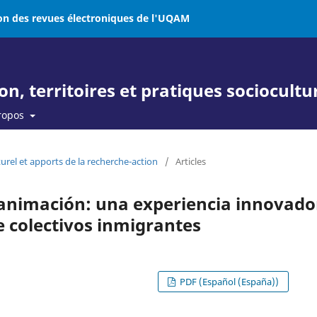
on des revues électroniques de l'UQAM
, territoires et pratiques sociocultur
ropos
lturel et apports de la recherche-action
/
Articles
 animación: una experiencia innovado
 colectivos inmigrantes
PDF (Español (España))