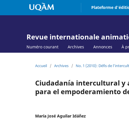
Plateforme d'éditi
Revue internationale animation
Numéro courant
Archives
Annonces
À p
Accueil
/
Archives
/
No. 1 (2010): Défis de l’intercu
Ciudadanía intercultural y
para el empoderamiento de
María José Aguilar Idáñez