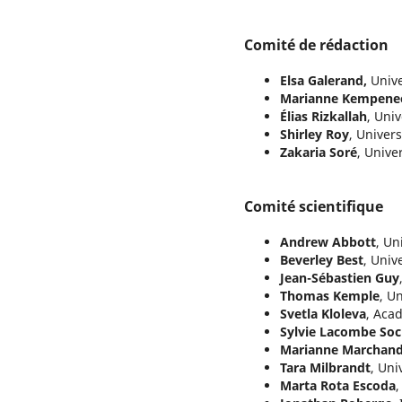
Comité de rédaction
Elsa Galerand,
Unive
Marianne Kempene
Élias Rizkallah
, Uni
Shirley Roy
, Univer
Zakaria Soré
, Unive
Comité scientifique
Andrew Abbott
, Un
Beverley Best
, Univ
Jean-Sébastien Guy
Thomas Kemple
, U
Svetla Kloleva
, Aca
Sylvie Lacombe Soc
Marianne Marchan
Tara Milbrandt
, Uni
Marta Rota Escoda
,