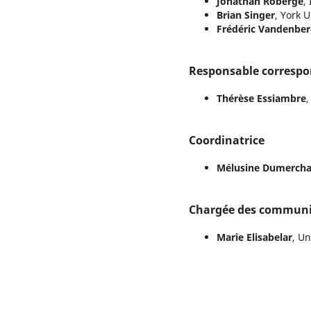
Jonathan Roberge
,
Brian Singer
, York 
Frédéric Vandenbe
Responsable corresp
Thérèse Essiambre
Coordinatrice
Mélusine Dumercha
Chargée des communi
Marie Elisabelar
, U