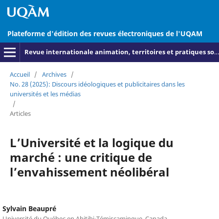
Plateforme d'édition des revues électroniques de l'UQAM
Revue internationale animation, territoires et pratiques socioculturelles
Accueil
/
Archives
/
No. 28 (2025): Discours idéologiques et publicitaires dans les
universités et les médias
/
Articles
L’Université et la logique du
marché : une critique de
l’envahissement néolibéral
Sylvain Beaupré
Université du Québec en Abitibi-Témiscamingue, Canada