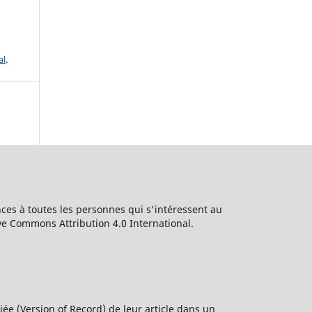
al
.
ces à toutes les personnes qui s'intéressent au
ive Commons Attribution 4.0 International.
ée (Version of Record) de leur article dans un