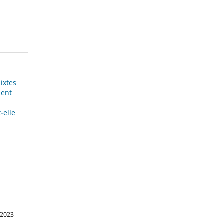
mixtes
ment
t-elle
 2023