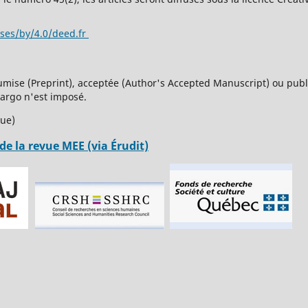
nses/by/4.0/deed.fr
umise (Preprint), acceptée (Author's Accepted Manuscript) ou publi
bargo n'est imposé.
que)
de la revue MEE (via Érudit)