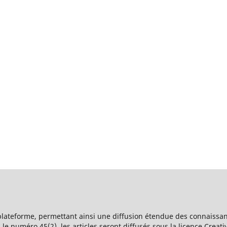
 plateforme, permettant ainsi une diffusion étendue des connaissan
le numéro 45(2), les articles seront diffusés sous la licence Creat