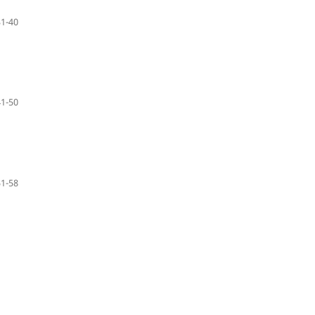
31-40
41-50
51-58