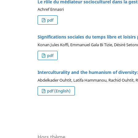
Le rôle du médiateur socioculturel dans la gesti
Achref Ennasri
pdf
Significations sociales du temps libre et loisirs
Konan Jules Koffi, Emmanuel Gala Bi Tizie, Désiré Setond
pdf
Interculturality and the humanism of diversity
Abdelkader Ouhtit, Latifa Hammanou, Rachid Ouhtit, Raj
pdf (English)
Hors thème