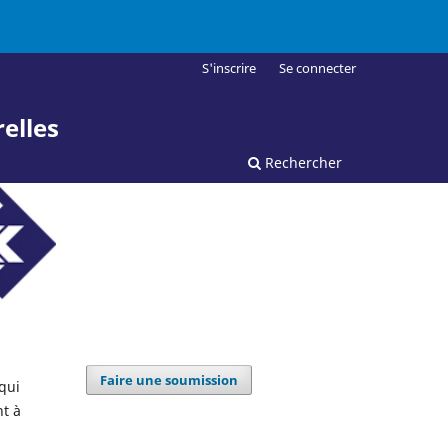
S'inscrire
Se connecter
elles
Rechercher
Faire une soumission
qui
nt à
s