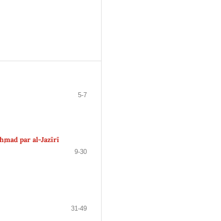
5-7
Aḥmad par al-Jazīrī
9-30
31-49