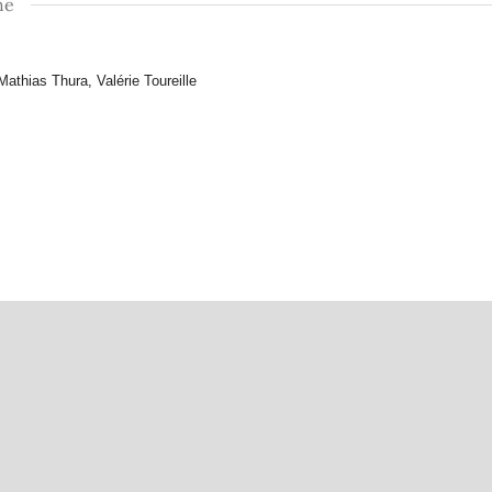
he
athias Thura, Valérie Toureille