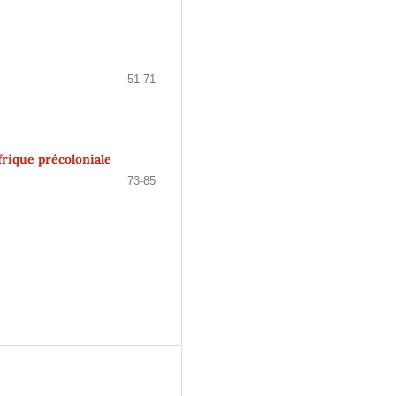
51-71
frique précoloniale
73-85