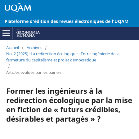
Plateforme d'édition des revues électroniques de l'UQAM
Accueil
/
Archives
/
No. 2 (2025): La redirection écologique : Entre ingénierie de la
fermeture du capitalisme et projet démocratique
/
Articles évalués par les pair·e·s
Former les ingénieurs à la
redirection écologique par la mise
en fiction de « futurs crédibles,
désirables et partagés » ?