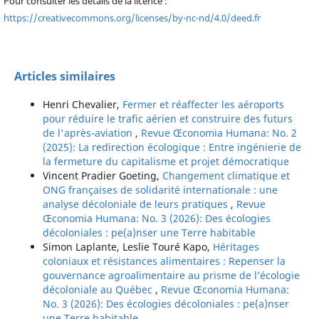
Pour consulter les détails de la licence :
https://creativecommons.org/licenses/by-nc-nd/4.0/deed.fr
Articles similaires
Henri Chevalier,
Fermer et réaffecter les aéroports
pour réduire le trafic aérien et construire des futurs
de l'après-aviation
,
Revue Œconomia Humana: No. 2
(2025): La redirection écologique : Entre ingénierie de
la fermeture du capitalisme et projet démocratique
Vincent Pradier Goeting,
Changement climatique et
ONG françaises de solidarité internationale : une
analyse décoloniale de leurs pratiques
,
Revue
Œconomia Humana: No. 3 (2026): Des écologies
décoloniales : pe(a)nser une Terre habitable
Simon Laplante, Leslie Touré Kapo,
Héritages
coloniaux et résistances alimentaires : Repenser la
gouvernance agroalimentaire au prisme de l’écologie
décoloniale au Québec
,
Revue Œconomia Humana:
No. 3 (2026): Des écologies décoloniales : pe(a)nser
une Terre habitable