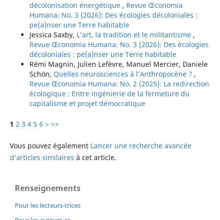
décolonisation énergétique
,
Revue Œconomia
Humana: No. 3 (2026): Des écologies décoloniales :
pe(a)nser une Terre habitable
Jessica Saxby,
L’art, la tradition et le militantisme
,
Revue Œconomia Humana: No. 3 (2026): Des écologies
décoloniales : pe(a)nser une Terre habitable
Rémi Magnin, Julien Lefèvre, Manuel Mercier, Daniele
Schön,
Quelles neurosciences à l’Anthropocène ?
,
Revue Œconomia Humana: No. 2 (2025): La redirection
écologique : Entre ingénierie de la fermeture du
capitalisme et projet démocratique
1
2
3
4
5
6
>
>>
Vous pouvez également
Lancer une recherche avancée
d’articles similaires
à cet article.
Renseignements
Pour les lecteurs-trices
Pour les auteurs-es